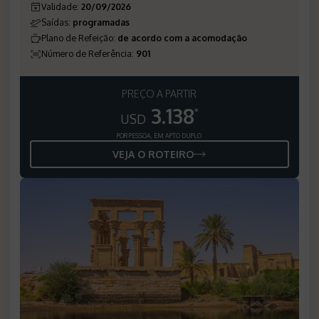
Validade
:
20/09/2026
Saídas
:
programadas
Plano de Refeição
:
de acordo com a acomodação
Número de Referência
:
901
PREÇO A PARTIR
3.138
*
USD
POR PESSOA, EM APTO DUPLO
VEJA O ROTEIRO