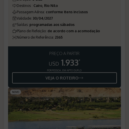
Destinos
:
Cairo, Rio Nilo
Passagem Aérea
:
conforme itens inclusos
Validade
:
30/04/2027
Saídas
:
programadas aos sábados
Plano de Refeição
:
de acordo com a acomodação
Número de Referência
:
2365
PREÇO A PARTIR
1.933
*
USD
POR PESSOA, EM APTO DUPLO
VEJA O ROTEIRO
NOVO