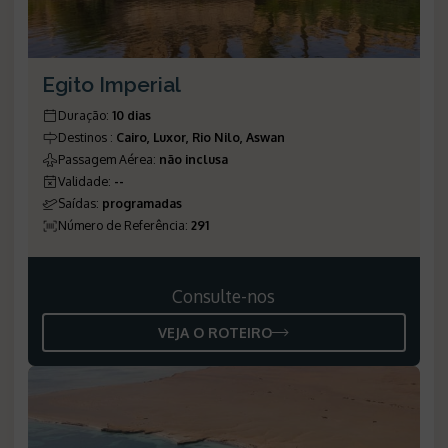
Egito Imperial
Duração
:
10 dias
Destinos
:
Cairo, Luxor, Rio Nilo, Aswan
Passagem Aérea
:
não inclusa
Validade
:
--
Saídas
:
programadas
Número de Referência
:
291
Consulte-nos
VEJA O ROTEIRO