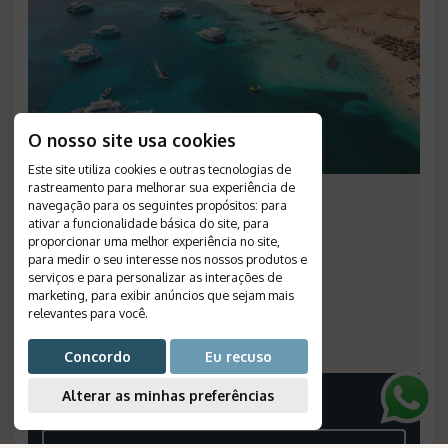
O nosso site usa cookies
Este site utiliza cookies e outras tecnologias de
rastreamento para melhorar sua experiência de
Extensão à Hurghada
navegação para os seguintes propósitos:
para
ativar a funcionalidade básica do site
,
para
Duração
:
4 dias
proporcionar uma melhor experiência no site
,
Destino
:
Hurghada
para medir o seu interesse nos nossos produtos e
Passagem Aérea
:
não inclusa
serviços e para personalizar as interações de
marketing
,
para exibir anúncios que sejam mais
Validade
:
--
relevantes para você
.
Saídas
:
diárias
Número de Referência
:
351
Concordo
Eu recuso
Alterar as minhas preferências
Consulte-nos