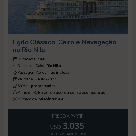
Egito Clássico: Cairo e Navegação
no Rio Nilo
Duração
:
8 dias
Destinos
:
Cairo, Rio Nilo
Passagem Aérea
:
não inclusa
Validade
:
30/04/2027
Saídas
:
programadas
Plano de Refeição
:
de acordo com a acomodação
Número de Referência
:
445
PREÇO A PARTIR
3.035
*
USD
POR PESSOA, EM APTO DUPLO