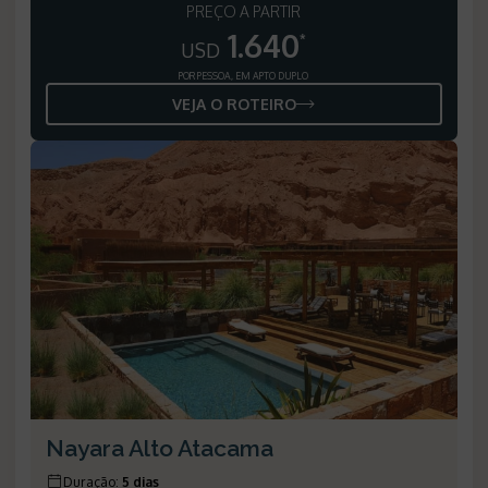
PREÇO A PARTIR
1.640
*
USD
POR PESSOA, EM APTO DUPLO
VEJA O ROTEIRO
Nayara Alto Atacama
Duração
:
5 dias