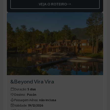
VEJA O ROTEIRO
&Beyond Vira Vira
Duração
:
5 dias
Destino
:
Pucón
Passagem Aérea
:
não inclusa
Validade
:
19/12/2026