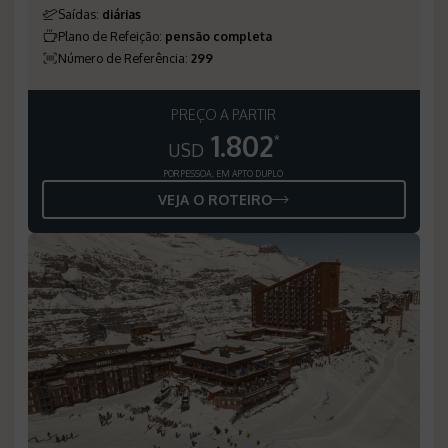
Saídas
:
diárias
Plano de Refeição
:
pensão completa
Número de Referência
:
299
PREÇO A PARTIR
1.802
*
USD
POR PESSOA, EM APTO DUPLO
VEJA O ROTEIRO