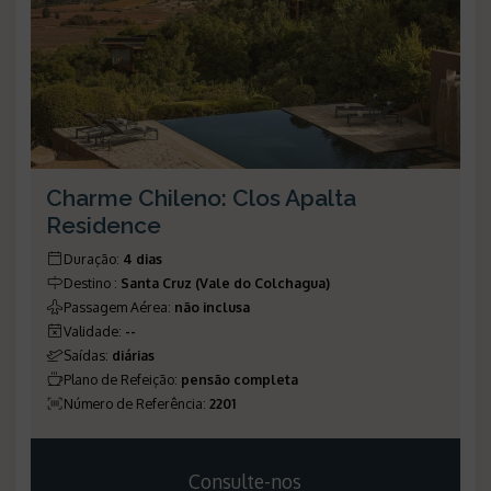
Charme Chileno: Clos Apalta
Residence
Duração
:
4 dias
Destino
:
Santa Cruz (Vale do Colchagua)
Passagem Aérea
:
não inclusa
Validade
:
--
Saídas
:
diárias
Plano de Refeição
:
pensão completa
Número de Referência
:
2201
Consulte-nos