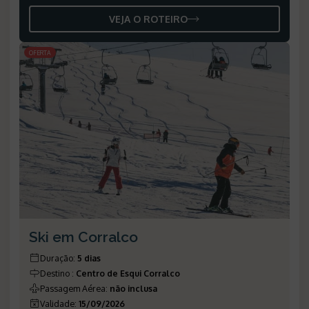
VEJA O ROTEIRO
OFERTA
Ski em Corralco
Duração
:
5 dias
Destino
:
Centro de Esqui Corralco
Passagem Aérea
:
não inclusa
Validade
:
15/09/2026