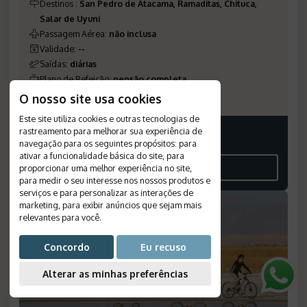
Destinos
:
San Pedro de Atacama, Ramaditas, Chituca,
Salar de Uyuni
Passagem Aérea
:
não inclusa
Validade
:
--
Saídas
:
diárias
Plano de Refeição
:
pensão completa
Número de Referência
:
692
O nosso site usa cookies
Este site utiliza cookies e outras tecnologias de
rastreamento para melhorar sua experiência de
Consulte-nos
navegação para os seguintes propósitos:
para
ativar a funcionalidade básica do site
,
para
VEJA O ROTEIRO
proporcionar uma melhor experiência no site
,
para medir o seu interesse nos nossos produtos e
serviços e para personalizar as interações de
marketing
,
para exibir anúncios que sejam mais
relevantes para você
.
Concordo
Eu recuso
Alterar as minhas preferências