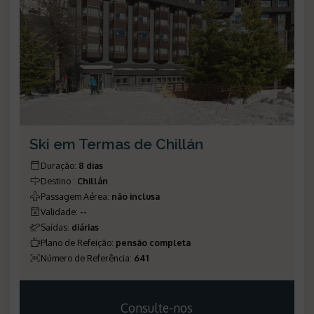
Ski em Termas de Chillán
Duração
:
8 dias
Destino
:
Chillán
Passagem Aérea
:
não inclusa
Validade
:
--
Saídas
:
diárias
Plano de Refeição
:
pensão completa
Número de Referência
:
641
Consulte-nos