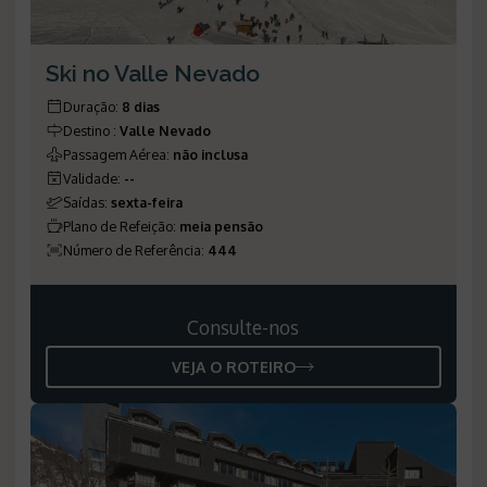
Ski no Valle Nevado
Duração
:
8 dias
Destino
:
Valle Nevado
Passagem Aérea
:
não inclusa
Validade
:
--
Saídas
:
sexta-feira
Plano de Refeição
:
meia pensão
Número de Referência
:
444
Consulte-nos
VEJA O ROTEIRO