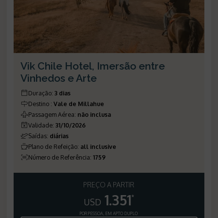
Vik Chile Hotel, Imersão entre
Vinhedos e Arte
Duração
:
3 dias
Destino
:
Vale de Millahue
Passagem Aérea
:
não inclusa
Validade
:
31/10/2026
Saídas
:
diárias
Plano de Refeição
:
all inclusive
Número de Referência
:
1759
PREÇO A PARTIR
1.351
*
USD
POR PESSOA, EM APTO DUPLO