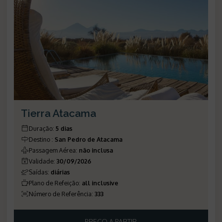
Tierra Atacama
Duração
:
5 dias
Destino
:
San Pedro de Atacama
Passagem Aérea
:
não inclusa
Validade
:
30/09/2026
Saídas
:
diárias
Plano de Refeição
:
all inclusive
Número de Referência
:
333
PREÇO A PARTIR