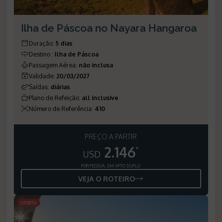
Ilha de Páscoa no Nayara Hangaroa
Duração
:
5 dias
Destino
:
Ilha de Páscoa
Passagem Aérea
:
não inclusa
Validade
:
20/03/2027
Saídas
:
diárias
Plano de Refeição
:
all inclusive
Número de Referência
:
410
PREÇO A PARTIR
2.146
*
USD
POR PESSOA, EM APTO DUPLO
VEJA O ROTEIRO
OFERTA