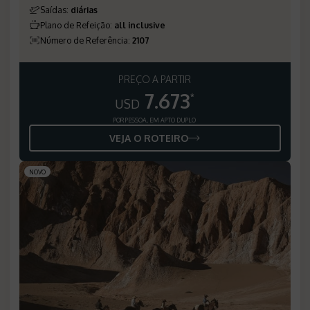
Saídas
:
diárias
Plano de Refeição
:
all inclusive
Número de Referência
:
2107
PREÇO A PARTIR
7.673
*
USD
POR PESSOA, EM APTO DUPLO
VEJA O ROTEIRO
NOVO