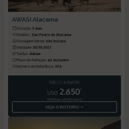
AWASI Atacama
Duração
:
5 dias
Destino
:
San Pedro de Atacama
Passagem Aérea
:
não inclusa
Validade
:
30/10/2027
Saídas
:
diárias
Plano de Refeição
:
all inclusive
Número de Referência
:
1176
PREÇO A PARTIR
2.650
*
USD
POR PESSOA, EM APTO DUPLO
VEJA O ROTEIRO