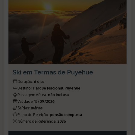
Ski em Termas de Puyehue
Duração
:
6 dias
Destino
:
Parque Nacional Puyehue
Passagem Aérea
:
não inclusa
Validade
:
15/09/2026
Saídas
:
diárias
Plano de Refeição
:
pensão completa
Número de Referência
:
2036