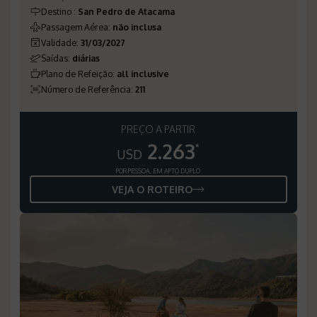
Destino
:
San Pedro de Atacama
Passagem Aérea
:
não inclusa
Validade
:
31/03/2027
Saídas
:
diárias
Plano de Refeição
:
all inclusive
Número de Referência
:
211
PREÇO A PARTIR
2.263
*
USD
POR PESSOA, EM APTO DUPLO
VEJA O ROTEIRO