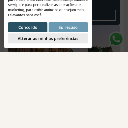
4.810
EUR
serviços e para personalizar as interações de
POR PESSOA, EM APTO DUPLO
marketing
,
para exibir anúncios que sejam mais
relevantes para você
.
VEJA O ROTEIRO
Concordo
Eu recuso
Alterar as minhas preferências
AmaWaterways
para Brasileiros
Alemanha Fascinante
Duração
:
13 dias
Destinos
:
Frankfurt, Colônia, Hamburgo, Berlim, Erfurt,
Friburgo, Kempten, Munique, Nuremberg