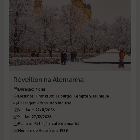
Réveillon na Alemanha
Duração
:
7 dias
Destinos
:
Frankfurt, Friburgo, Kempten, Munique
Passagem Aérea
:
não inclusa
Validade
:
27/11/2026
Saídas
:
27/12/2026
Plano de Refeição
:
café da manhã
Número de Referência
:
1929