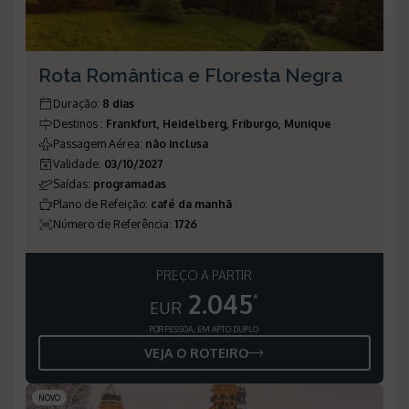
Rota Romântica e Floresta Negra
Duração
:
8 dias
Destinos
:
Frankfurt, Heidelberg, Friburgo, Munique
Passagem Aérea
:
não inclusa
Validade
:
03/10/2027
Saídas
:
programadas
Plano de Refeição
:
café da manhã
Número de Referência
:
1726
PREÇO A PARTIR
2.045
*
EUR
POR PESSOA, EM APTO DUPLO
VEJA O ROTEIRO
NOVO