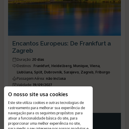
Encantos Europeus: De Frankfurt a
Zagreb
Duração
:
20 dias
Destinos
:
Frankfurt, Heidelberg, Munique, Viena,
Liubliana, Split, Dubrovnik, Sarajevo, Zagreb, Friburgo
Passagem Aérea
:
não inclusa
Validade
:
19/09/2027
Saídas
:
programadas
O nosso site usa cookies
Plano de Refeição
:
café da manhã
Este site utiliza cookies e outras tecnologias de
Número de Referência
:
915
rastreamento para melhorar sua experiência de
navegação para os seguintes propósitos:
para
ativar a funcionalidade básica do site
,
para
PREÇO A PARTIR
proporcionar uma melhor experiência no site
,
*
para medir o seu interesse nos nossos produtos e