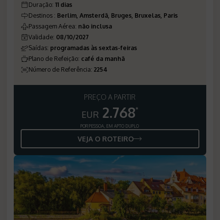
Duração
:
11 dias
Destinos
:
Berlim, Amsterdã, Bruges, Bruxelas, Paris
Passagem Aérea
:
não inclusa
Validade
:
08/10/2027
Saídas
:
programadas às sextas-feiras
Plano de Refeição
:
café da manhã
Número de Referência
:
2254
PREÇO A PARTIR
2.768
*
EUR
POR PESSOA, EM APTO DUPLO
VEJA O ROTEIRO