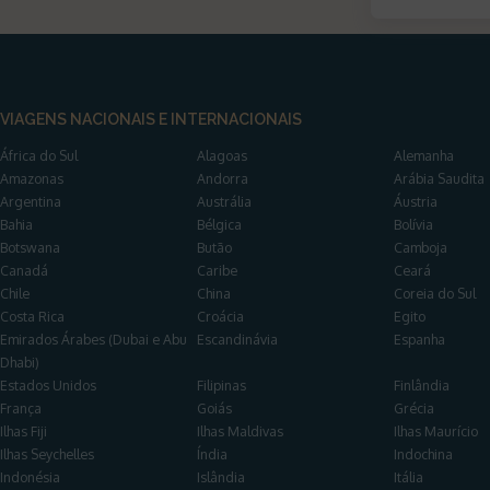
VIAGENS NACIONAIS E INTERNACIONAIS
África do Sul
Alagoas
Alemanha
Amazonas
Andorra
Arábia Saudita
Argentina
Austrália
Áustria
Bahia
Bélgica
Bolívia
Botswana
Butão
Camboja
Canadá
Caribe
Ceará
Chile
China
Coreia do Sul
Costa Rica
Croácia
Egito
Emirados Árabes (Dubai e Abu
Escandinávia
Espanha
Dhabi)
Estados Unidos
Filipinas
Finlândia
França
Goiás
Grécia
Ilhas Fiji
Ilhas Maldivas
Ilhas Maurício
Ilhas Seychelles
Índia
Indochina
Indonésia
Islândia
Itália