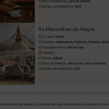
Plano de Refeição
:
café da manhã
Número de Referência
:
1054
As Maravilhas do Nepal
Duração
:
9 dias
Destinos
:
Kathmandu, Pokhara, Chitwan, Dhul
Passagem Aérea
:
não inclusa
Validade
:
--
Saídas
:
diárias
Plano de Refeição
:
de acordo com o período
Número de Referência
:
507
ado em moeda estrangeira, convertido em reais de acordo com a cotação do di