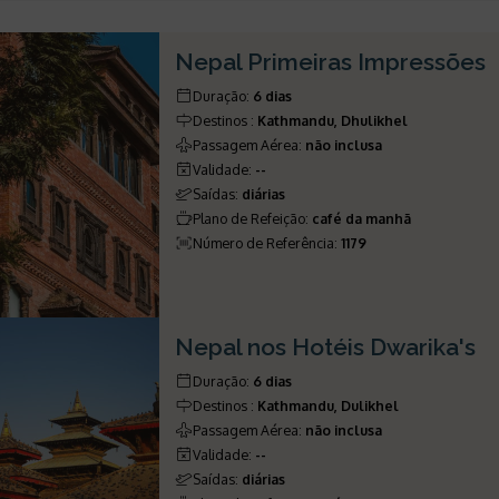
Nepal Primeiras Impressões
Duração
:
6 dias
Destinos
:
Kathmandu, Dhulikhel
Passagem Aérea
:
não inclusa
Validade
:
--
Saídas
:
diárias
Plano de Refeição
:
café da manhã
Número de Referência
:
1179
Nepal nos Hotéis Dwarika's
Duração
:
6 dias
Destinos
:
Kathmandu, Dulikhel
Passagem Aérea
:
não inclusa
Validade
:
--
Saídas
:
diárias