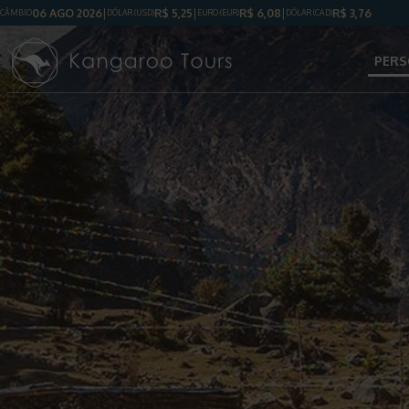
06 AGO 2026
R$
5,25
R$
6,08
R$
3,76
CÂMBIO
DÓLAR
(USD)
EURO (EUR)
DÓLAR
(CAD)
PERS