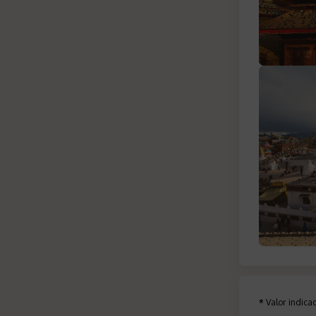
*
Valor indic