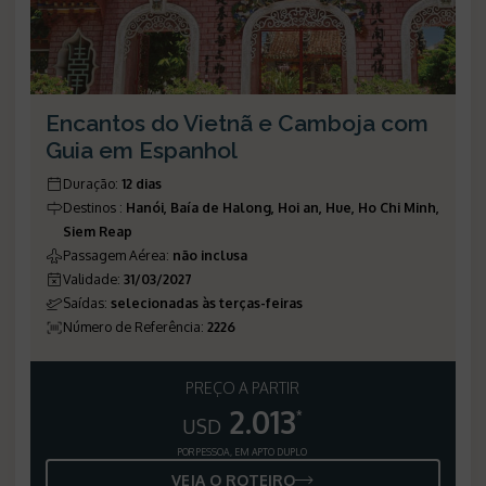
Encantos do Vietnã e Camboja com
Guia em Espanhol
Duração
:
12 dias
Destinos
:
Hanói, Baía de Halong, Hoi an, Hue, Ho Chi Minh,
Siem Reap
Passagem Aérea
:
não inclusa
Validade
:
31/03/2027
Saídas
:
selecionadas às terças-feiras
Número de Referência
:
2226
PREÇO A PARTIR
2.013
*
USD
POR PESSOA, EM APTO DUPLO
VEJA O ROTEIRO