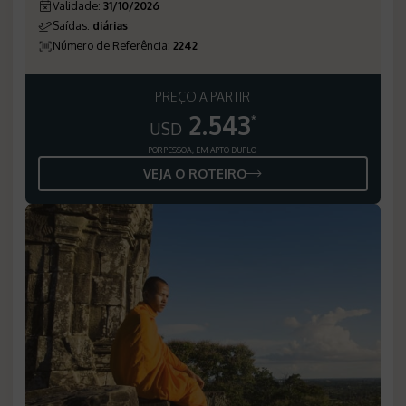
Validade
:
31/10/2026
Saídas
:
diárias
Número de Referência
:
2242
PREÇO A PARTIR
2.543
*
USD
POR PESSOA, EM APTO DUPLO
VEJA O ROTEIRO