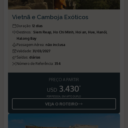
Vietnã e Camboja Exóticos
Duração
:
12 dias
Destinos
:
Siem Reap, Ho Chi Minh, Hoi an, Hue, Hanói,
Halong Bay
Passagem Aérea
:
não inclusa
Validade
:
31/03/2027
Saídas
:
diárias
Número de Referência
:
354
PREÇO A PARTIR
3.430
*
USD
POR PESSOA, EM APTO DUPLO
VEJA O ROTEIRO