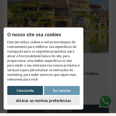
O nosso site usa cookies
Este site utiliza cookies e outras tecnologias de
rastreamento para melhorar sua experiência de
navegação para os seguintes propósitos:
para
ativar a funcionalidade básica do site
,
para
Vietnã Clássico
proporcionar uma melhor experiência no site
,
para medir o seu interesse nos nossos produtos e
Duração
:
9 dias
serviços e para personalizar as interações de
Destinos
:
Hanói, Halong Bay, Hoi an, Hue, Ho Chi Minh
marketing
,
para exibir anúncios que sejam mais
relevantes para você
.
Passagem Aérea
:
não inclusa
Validade
:
31/03/2027
Concordo
Eu recuso
Saídas
:
diárias
Número de Referência
:
138
Alterar as minhas preferências
PREÇO A PARTIR