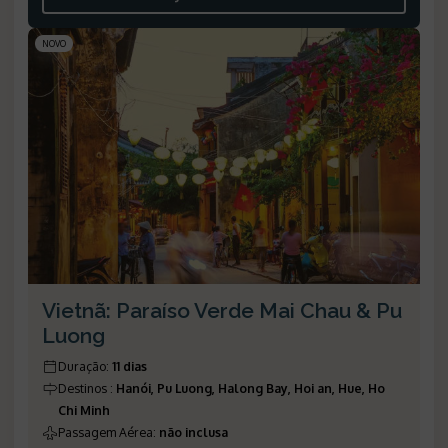
NOVO
Vietnã: Paraíso Verde Mai Chau & Pu
Luong
Duração
:
11 dias
Destinos
:
Hanói, Pu Luong, Halong Bay, Hoi an, Hue, Ho
Chi Minh
Passagem Aérea
:
não inclusa