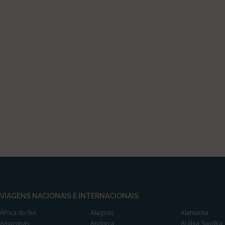
VIAGENS NACIONAIS E INTERNACIONAIS
África do Sul
Alagoas
Alemanha
Amazonas
Andorra
Arábia Saudita