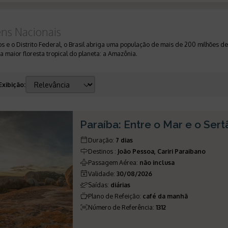
ens Nacionais
 e o Distrito Federal, o Brasil abriga uma população de mais de 200 milhões de
 maior floresta tropical do planeta: a Amazônia.
Exibição
:
Paraíba: Entre o Mar e o Sert
Duração
:
7 dias
Destinos
:
João Pessoa, Cariri Paraibano
Passagem Aérea
:
não inclusa
Validade
:
30/08/2026
Saídas
:
diárias
Plano de Refeição
:
café da manhã
Número de Referência
:
1312