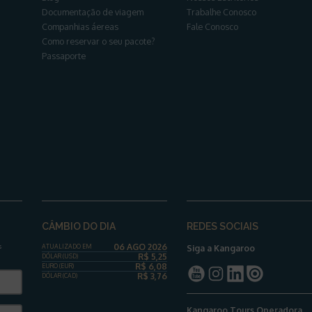
Documentação de viagem
Trabalhe Conosco
Companhias áereas
Fale Conosco
Como reservar o seu pacote?
Passaporte
CÂMBIO DO DIA
REDES SOCIAIS
06 AGO 2026
s
ATUALIZADO EM
Siga a Kangaroo
R$
5,25
DÓLAR
(USD)
R$
6,08
EURO (EUR)
R$
3,76
DÓLAR
(CAD)
Kangaroo Tours Operadora