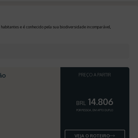
 habitantes e é conhecido pela sua biodiversidade incomparável,
ão
PREÇO A PARTIR
14.806
BRL
POR PESSOA, EM APTO DUPLO
VEJA O ROTEIRO