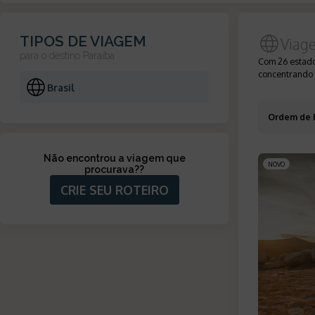
TIPOS DE VIAGEM
Viag
para o destino
Paraíba
Com 26 estados
concentrando a
Brasil
Ordem de 
Não encontrou a viagem que
NOVO
procurava?
?
CRIE SEU ROTEIRO