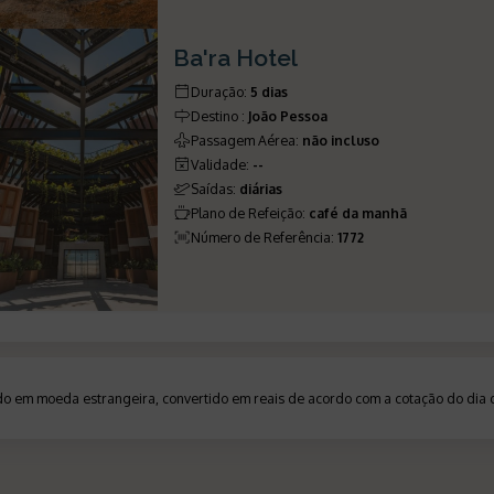
Ba'ra Hotel
Duração
:
5 dias
Destino
:
João Pessoa
Passagem Aérea
:
não incluso
Validade
:
--
Saídas
:
diárias
Plano de Refeição
:
café da manhã
Número de Referência
:
1772
ado em moeda estrangeira, convertido em reais de acordo com a cotação do di