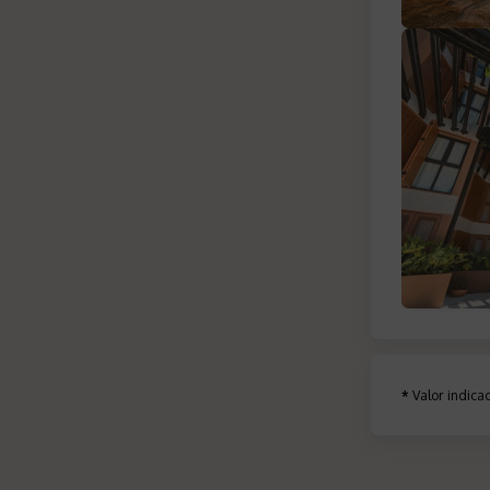
*
Valor indic