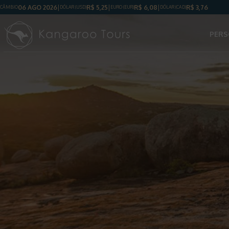
06 AGO 2026
R$
5,25
R$
6,08
R$
3,76
CÂMBIO
DÓLAR
(USD)
EURO (EUR)
DÓLAR
(CAD)
PERS