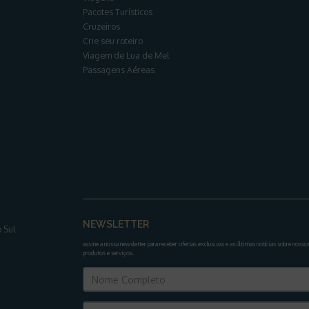
Pacotes Turísticos
Cruzeiros
Crie seu roteiro
Viagem de Lua de Mel
Passagens Aéreas
NEWSLETTER
 Sul
assine a nossa newsletter para receber ofertas exclusivas e as últimas notícias sobre nosso
produtos e serviços
.