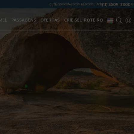
(11) 3509-3800
QUEM SOMOS
FALE COM UM CONSULTOR
MEL
PASSAGENS
OFERTAS
CRIE SEU ROTEIRO