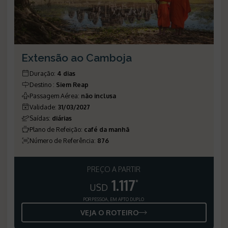
Extensão ao Camboja
Duração
:
4 dias
Destino
:
Siem Reap
Passagem Aérea
:
não inclusa
Validade
:
31/03/2027
Saídas
:
diárias
Plano de Refeição
:
café da manhã
Número de Referência
:
876
PREÇO A PARTIR
1.117
*
USD
POR PESSOA, EM APTO DUPLO
VEJA O ROTEIRO