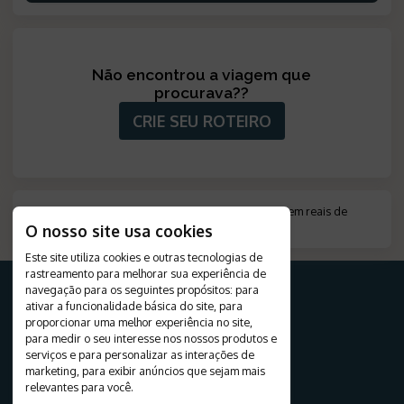
Não encontrou a viagem que
procurava?
?
CRIE SEU ROTEIRO
*
Valor indicado em moeda estrangeira, convertido em reais de
acordo com a cotação do dia do pagamento
.
O nosso site usa cookies
Este site utiliza cookies e outras tecnologias de
rastreamento para melhorar sua experiência de
navegação para os seguintes propósitos:
para
ativar a funcionalidade básica do site
,
para
proporcionar uma melhor experiência no site
,
PARA SUA VIAGEM
para medir o seu interesse nos nossos produtos e
serviços e para personalizar as interações de
Destinos
marketing
,
para exibir anúncios que sejam mais
Viagens
relevantes para você
.
Pacotes Turísticos