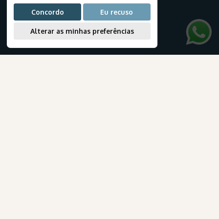
Cruzeiros
Concordo
Eu recuso
Crie seu roteiro
Viagem de Lua de Mel
Alterar as minhas preferências
Passagens Aéreas
NEWSLETTER
assine a nossa newsletter para receber ofertas exclusivas e as últimas notícias sobre nossos produtos e serviços
.
AmaWaterways
para Brasileiros
Assinar
INFORMAÇÕES ÚTEIS
E-books
Blog
Documentação de viagem
Companhias áereas
Confira os detalhes desta oportunidade exclusiva.