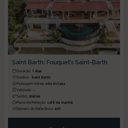
Saint Barth: Fouquet’s Saint-Barth
Duração
:
7 dias
Destino
:
Saint Barth
Passagem Aérea
:
não inclusa
Validade
:
--
Saídas
:
diárias
Plano de Refeição
:
café da manhã
Número de Referência
:
601