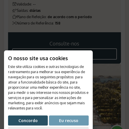
Validade
:
--
Saídas
:
diárias
Plano de Refeição
:
de acordo com o período
Número de Referência
:
158
Consulte-nos
VEJA O ROTEIRO
O nosso site usa cookies
Este site utiliza cookies e outras tecnologias de
rastreamento para melhorar sua experiência de
navegação para os seguintes propósitos:
para
ativar a funcionalidade básica do site
,
para
proporcionar uma melhor experiência no site
,
para medir o seu interesse nos nossos produtos e
serviços e para personalizar as interações de
marketing
,
para exibir anúncios que sejam mais
relevantes para você
.
Concordo
Eu recuso