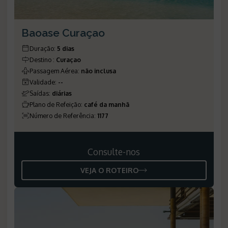
Baoase Curaçao
Duração
:
5 dias
Destino
:
Curaçao
Passagem Aérea
:
não inclusa
Validade
:
--
Saídas
:
diárias
Plano de Refeição
:
café da manhã
Número de Referência
:
1177
Consulte-nos
VEJA O ROTEIRO