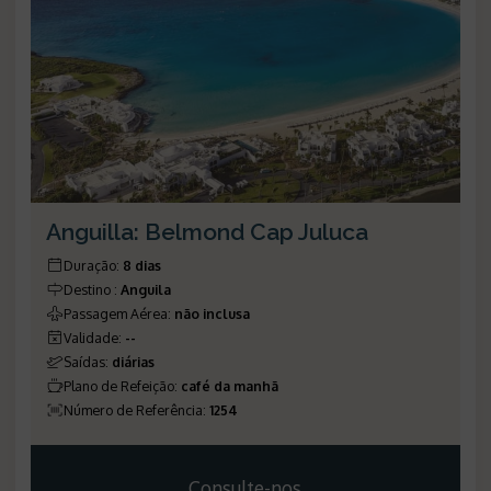
Anguilla: Belmond Cap Juluca
Duração
:
8 dias
Destino
:
Anguila
Passagem Aérea
:
não inclusa
Validade
:
--
Saídas
:
diárias
Plano de Refeição
:
café da manhã
Número de Referência
:
1254
Consulte-nos