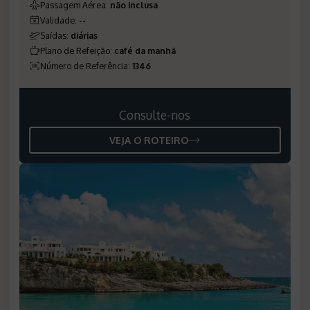
Passagem Aérea
:
não inclusa
Validade
:
--
Saídas
:
diárias
Plano de Refeição
:
café da manhã
Número de Referência
:
1346
Consulte-nos
VEJA O ROTEIRO