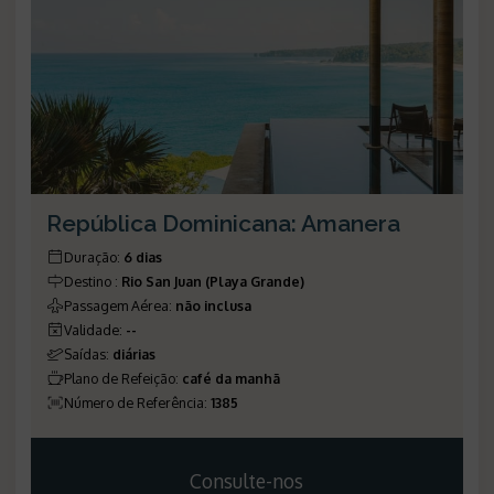
República Dominicana: Amanera
Duração
:
6 dias
Destino
:
Rio San Juan (Playa Grande)
Passagem Aérea
:
não inclusa
Validade
:
--
Saídas
:
diárias
Plano de Refeição
:
café da manhã
Número de Referência
:
1385
Consulte-nos