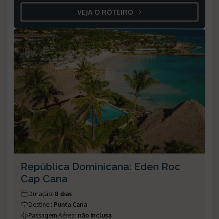
VEJA O ROTEIRO
República Dominicana: Eden Roc
Cap Cana
Duração
:
8 dias
Destino
:
Punta Cana
Passagem Aérea
:
não inclusa