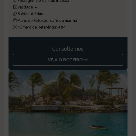
Passagem Aérea
:
não inclusa
Validade
:
--
Saídas
:
diárias
Plano de Refeição
:
café da manhã
Número de Referência
:
404
Consulte-nos
VEJA O ROTEIRO