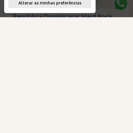
Alterar as minhas preferências
República Dominicana: Hard Rock
Hotel Casino Punta Cana
Duração
:
8 dias
AmaWaterways
Destino
:
Punta Cana
Passagem Aérea
:
não inclusa
para Brasileiros
Validade
:
--
Saídas
:
diárias
Plano de Refeição
:
all inclusive
Número de Referência
:
1500
Consulte-nos
VEJA O ROTEIRO
Confira os detalhes desta oportunidade exclusiva.