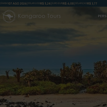
07 AGO 2026
R$
5,24
R$
6,08
R$
3,77
CÂMBIO
DÓLAR
(USD)
EURO (EUR)
DÓLAR
(CAD)
PERS