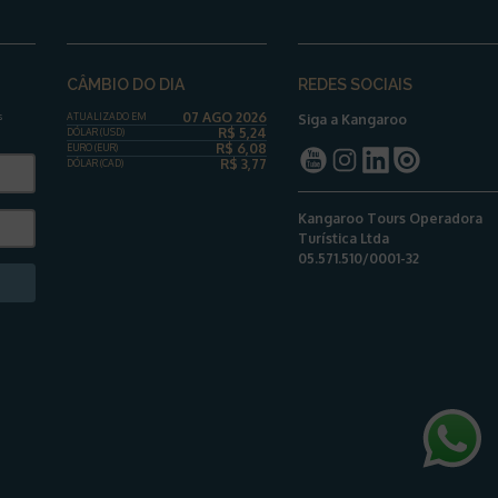
CÂMBIO DO DIA
REDES SOCIAIS
07 AGO 2026
s
ATUALIZADO EM
Siga a Kangaroo
R$
5,24
DÓLAR
(USD)
R$
6,08
EURO (EUR)
R$
3,77
DÓLAR
(CAD)
Kangaroo Tours Operadora
Turística Ltda
05.571.510/0001-32