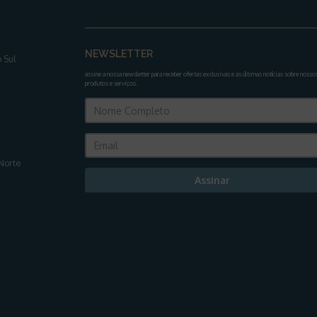
NEWSLETTER
 Sul
assine a nossa newsletter para receber ofertas exclusivas e as últimas notícias sobre nosso
produtos e serviços
.
Norte
Assinar