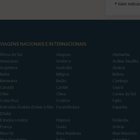
*
Valor indic
VIAGENS NACIONAIS E INTERNACIONAIS
África do Sul
Alagoas
Alemanha
Amazonas
Andorra
Arábia Saudita
Argentina
Austrália
Áustria
Bahia
Bélgica
Bolívia
Botswana
Butão
Camboja
Canadá
Caribe
Ceará
Chile
China
Coreia do Sul
Costa Rica
Croácia
Egito
Emirados Árabes (Dubai e Abu
Escandinávia
Espanha
Dhabi)
Estados Unidos
Filipinas
Finlândia
França
Goiás
Grécia
Ilhas Fiji
Ilhas Maldivas
Ilhas Maurício
Ilhas Seychelles
Índia
Indochina