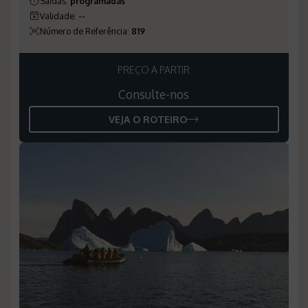
Saídas:
programadas
Validade:
--
Número de Referência:
819
PREÇO A PARTIR
Consulte-nos
VEJA O ROTEIRO