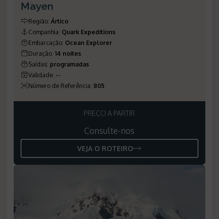
Mayen
Região:
Ártico
Companhia:
Quark Expeditions
Embarcação:
Ocean Explorer
Duração:
14 noites
Saídas:
programadas
Validade:
--
Número de Referência:
805
PREÇO A PARTIR
Consulte-nos
VEJA O ROTEIRO