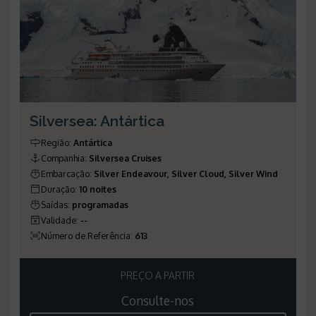
Silversea: Antártica
Região:
Antártica
Companhia:
Silversea Cruises
Embarcação:
Silver Endeavour
,
Silver Cloud
,
Silver Wind
Duração:
10 noites
Saídas:
programadas
Validade:
--
Número de Referência:
613
PREÇO A PARTIR
Consulte-nos