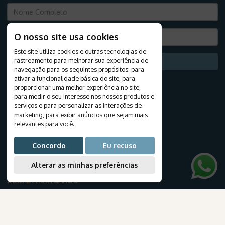
O nosso site usa cookies
Este site utiliza cookies e outras tecnologias de
rastreamento para melhorar sua experiência de
Assinar
navegação para os seguintes propósitos:
para
ativar a funcionalidade básica do site
,
para
proporcionar uma melhor experiência no site
,
INFORMAÇÕES ÚTEIS
para medir o seu interesse nos nossos produtos e
E-books
serviços e para personalizar as interações de
marketing
,
para exibir anúncios que sejam mais
Blog
relevantes para você
.
Documentação de viagem
Companhias áereas
Concordo
Eu recuso
Como reservar o seu pacote?
Passaporte
Alterar as minhas preferências
SOBRE A KANGAROO
Quem Somos
Nossos Escritórios
Trabalhe Conosco