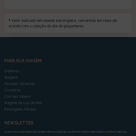
*
Valor indicado em moeda estrangeira, convertido em reais de
acordo com a cotação do dia do pagamento
.
PARA SUA VIAGEM
Destinos
Viagens
Pacotes Turísticos
Cruzeiros
Crie seu roteiro
Viagem de Lua de Mel
Passagens Aéreas
NEWSLETTER
assine a nossa newsletter para receber ofertas exclusivas e as últimas notícias sobre nossos produtos e serviços
.