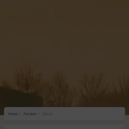
Home
Pacotes
Bálcãs