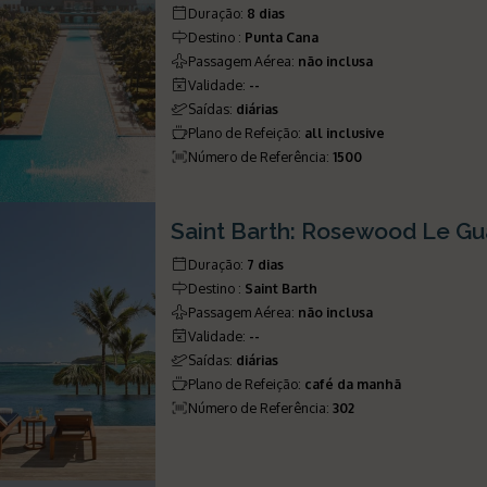
Duração
:
8 dias
Destino
:
Punta Cana
Passagem Aérea
:
não inclusa
Validade
:
--
Saídas
:
diárias
Plano de Refeição
:
all inclusive
Número de Referência
:
1500
Saint Barth: Rosewood Le G
Duração
:
7 dias
Destino
:
Saint Barth
Passagem Aérea
:
não inclusa
Validade
:
--
Saídas
:
diárias
Plano de Refeição
:
café da manhã
Número de Referência
:
302