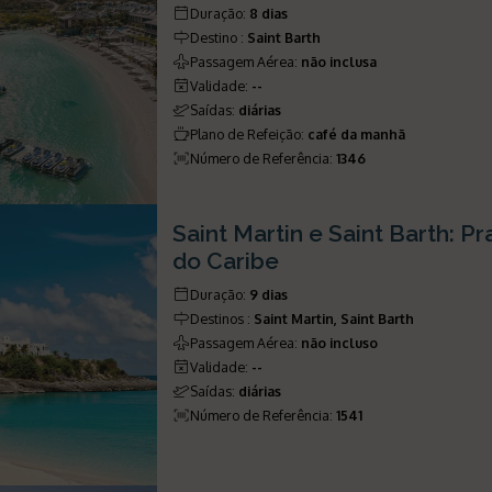
Duração
:
8 dias
Destino
:
Saint Barth
Passagem Aérea
:
não inclusa
Validade
:
--
Saídas
:
diárias
Plano de Refeição
:
café da manhã
Número de Referência
:
1346
Saint Martin e Saint Barth: Pr
do Caribe
Duração
:
9 dias
Destinos
:
Saint Martin, Saint Barth
Passagem Aérea
:
não incluso
Validade
:
--
Saídas
:
diárias
Número de Referência
:
1541