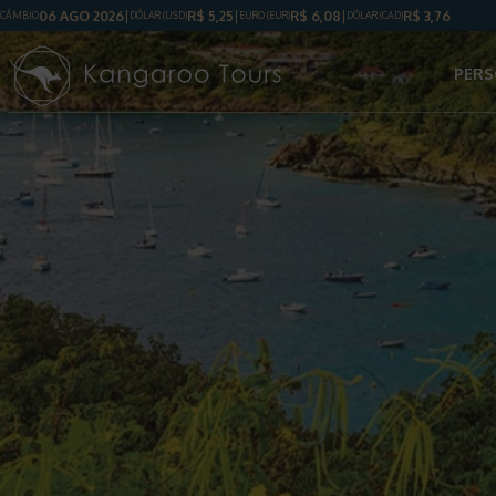
06 AGO 2026
R$
5,25
R$
6,08
R$
3,76
CÂMBIO
DÓLAR
(USD)
EURO (EUR)
DÓLAR
(CAD)
PERS