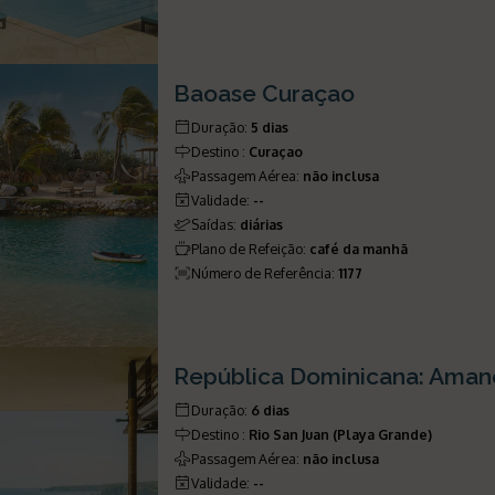
Baoase Curaçao
Duração
:
5 dias
Destino
:
Curaçao
Passagem Aérea
:
não inclusa
Validade
:
--
Saídas
:
diárias
Plano de Refeição
:
café da manhã
Número de Referência
:
1177
República Dominicana: Aman
Duração
:
6 dias
Destino
:
Rio San Juan (Playa Grande)
Passagem Aérea
:
não inclusa
Validade
:
--