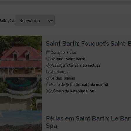
Exibição
:
Saint Barth: Fouquet’s Saint-
Duração
:
7 dias
Destino
:
Saint Barth
Passagem Aérea
:
não inclusa
Validade
:
--
Saídas
:
diárias
Plano de Refeição
:
café da manhã
Número de Referência
:
601
Férias em Saint Barth: Le Ba
Spa