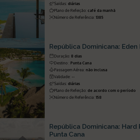
Saídas
:
diárias
Plano de Refeição
:
café da manhã
Número de Referência
:
1385
República Dominicana: Eden
Duração
:
8 dias
Destino
:
Punta Cana
Passagem Aérea
:
não inclusa
Validade
:
--
Saídas
:
diárias
Plano de Refeição
:
de acordo com o período
Número de Referência
:
158
República Dominicana: Hard 
Punta Cana