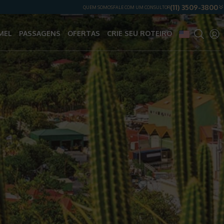
(11) 3509-3800
QUEM SOMOS
FALE COM UM CONSULTOR
MEL
PASSAGENS
OFERTAS
CRIE SEU ROTEIRO