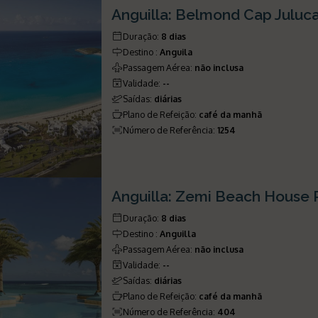
Anguilla: Belmond Cap Juluc
Duração
:
8 dias
Destino
:
Anguila
Passagem Aérea
:
não inclusa
Validade
:
--
Saídas
:
diárias
Plano de Refeição
:
café da manhã
Número de Referência
:
1254
Anguilla: Zemi Beach House 
Duração
:
8 dias
Destino
:
Anguilla
Passagem Aérea
:
não inclusa
Validade
:
--
Saídas
:
diárias
Plano de Refeição
:
café da manhã
Número de Referência
:
404