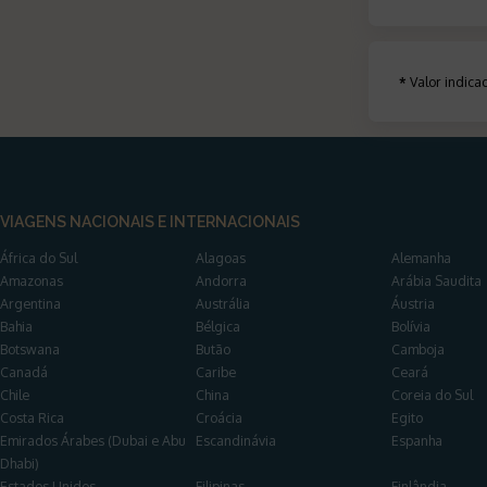
*
Valor indic
VIAGENS NACIONAIS E INTERNACIONAIS
África do Sul
Alagoas
Alemanha
Amazonas
Andorra
Arábia Saudita
Argentina
Austrália
Áustria
Bahia
Bélgica
Bolívia
Botswana
Butão
Camboja
Canadá
Caribe
Ceará
Chile
China
Coreia do Sul
Costa Rica
Croácia
Egito
Emirados Árabes (Dubai e Abu
Escandinávia
Espanha
Dhabi)
Estados Unidos
Filipinas
Finlândia