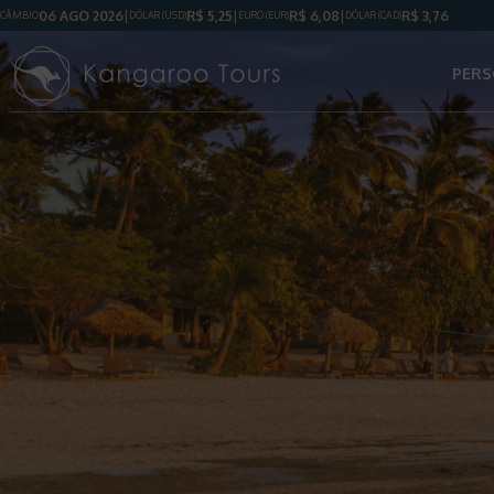
06 AGO 2026
R$
5,25
R$
6,08
R$
3,76
CÂMBIO
DÓLAR
(USD)
EURO (EUR)
DÓLAR
(CAD)
PERS