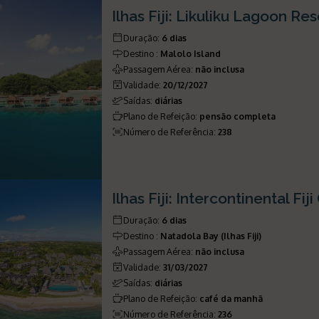
Ilhas Fiji: Likuliku Lagoon Res
Duração
:
6 dias
Destino
:
Malolo Island
Passagem Aérea
:
não inclusa
Validade
:
20/12/2027
Saídas
:
diárias
Plano de Refeição
:
pensão completa
Número de Referência
:
238
Ilhas Fiji: Intercontinental Fi
Duração
:
6 dias
Destino
:
Natadola Bay (Ilhas Fiji)
Passagem Aérea
:
não inclusa
Validade
:
31/03/2027
Saídas
:
diárias
Plano de Refeição
:
café da manhã
Número de Referência
:
236