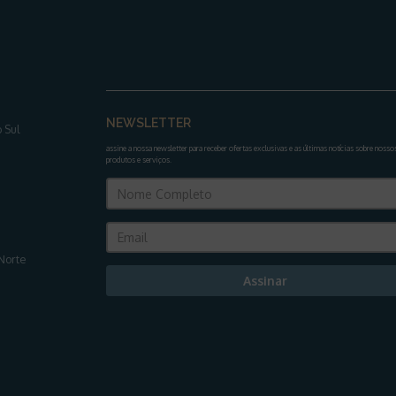
NEWSLETTER
 Sul
assine a nossa newsletter para receber ofertas exclusivas e as últimas notícias sobre nosso
produtos e serviços
.
Norte
Assinar