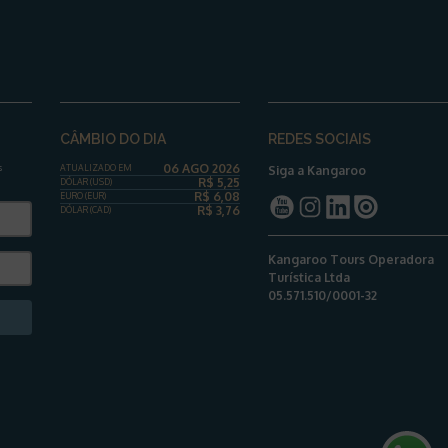
CÂMBIO DO DIA
REDES SOCIAIS
06 AGO 2026
s
ATUALIZADO EM
Siga a Kangaroo
R$
5,25
DÓLAR
(USD)
R$
6,08
EURO (EUR)
R$
3,76
DÓLAR
(CAD)
Kangaroo Tours Operadora
Turística Ltda
05.571.510/0001-32