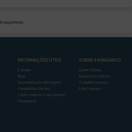
a do pagamento
.
INFORMAÇÕES ÚTEIS
SOBRE A KANGAROO
E-books
Quem Somos
Blog
Nossos Escritórios
Documentação de viagem
Trabalhe Conosco
Companhias áereas
Fale Conosco
Como reservar o seu pacote?
Passaporte