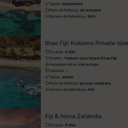
Saídas
:
diariamente
Plano de Refeição
:
all inclusive
Número de Referência
:
1045
Ilhas Fiji: Kokomo Private Isl
Duração
:
4 dias
Destino
:
Yaukuve Levu Island (Ilhas Fiji)
Passagem Aérea
:
não inclusa
Validade
:
--
Saídas
:
diárias
Plano de Refeição
:
pensão completa
Número de Referência
:
240
Fiji & Nova Zelândia
Duração
:
12 dias