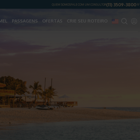
(11) 3509-3800
QUEM SOMOS
FALE COM UM CONSULTOR
MEL
PASSAGENS
OFERTAS
CRIE SEU ROTEIRO