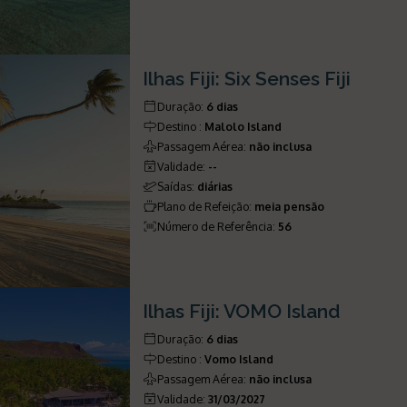
Ilhas Fiji: Six Senses Fiji
Duração
:
6 dias
Destino
:
Malolo Island
Passagem Aérea
:
não inclusa
Validade
:
--
Saídas
:
diárias
Plano de Refeição
:
meia pensão
Número de Referência
:
56
Ilhas Fiji: VOMO Island
Duração
:
6 dias
Destino
:
Vomo Island
Passagem Aérea
:
não inclusa
Validade
:
31/03/2027