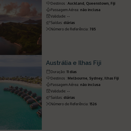
Destinos
:
Auckland, Queenstown, Fiji
Passagem Aérea
:
não inclusa
Validade
:
--
Saídas
:
diárias
Número de Referência
:
785
Austrália e Ilhas Fiji
Duração
:
11 dias
Destinos
:
Melbourne, Sydney, Ilhas Fiji
Passagem Aérea
:
não inclusa
Validade
:
--
Saídas
:
diárias
Número de Referência
:
1526