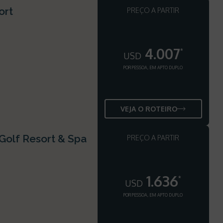
ort
PREÇO A PARTIR
4.007
*
USD
POR PESSOA, EM APTO DUPLO
VEJA O ROTEIRO
ji Golf Resort & Spa
PREÇO A PARTIR
1.636
*
USD
POR PESSOA, EM APTO DUPLO