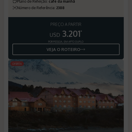
Plano de Refeição
:
café da manhã
Número de Referência
:
2388
PREÇO A PARTIR
3.201
*
USD
POR PESSOA, EM APTO DUPLO
VEJA O ROTEIRO
OFERTA