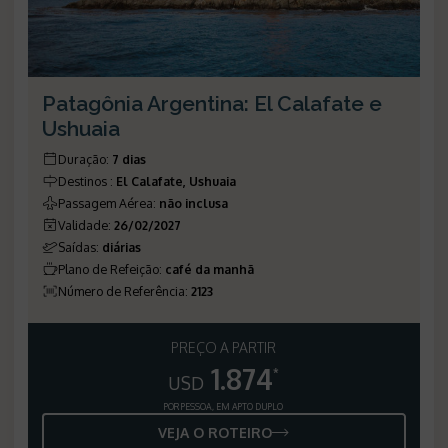
Patagônia Argentina: El Calafate e
Ushuaia
Duração
:
7 dias
Destinos
:
El Calafate, Ushuaia
Passagem Aérea
:
não inclusa
Validade
:
26/02/2027
Saídas
:
diárias
Plano de Refeição
:
café da manhã
Número de Referência
:
2123
PREÇO A PARTIR
1.874
*
USD
POR PESSOA, EM APTO DUPLO
VEJA O ROTEIRO