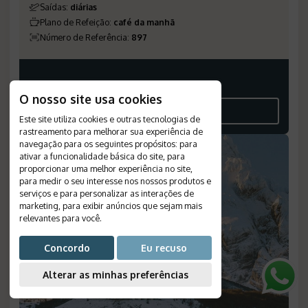
Saídas
:
diárias
Plano de Refeição
:
café da manhã
Número de Referência
:
897
Consulte-nos
O nosso site usa cookies
VEJA O ROTEIRO
Este site utiliza cookies e outras tecnologias de
rastreamento para melhorar sua experiência de
navegação para os seguintes propósitos:
para
OFERTA
ativar a funcionalidade básica do site
,
para
proporcionar uma melhor experiência no site
,
para medir o seu interesse nos nossos produtos e
serviços e para personalizar as interações de
marketing
,
para exibir anúncios que sejam mais
relevantes para você
.
Concordo
Eu recuso
Alterar as minhas preferências