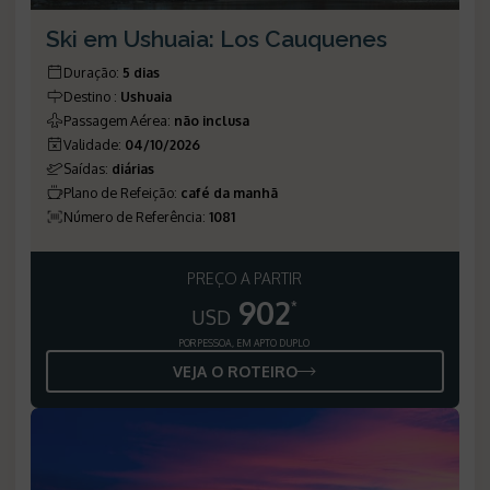
Ski em Ushuaia: Los Cauquenes
Duração
:
5 dias
Destino
:
Ushuaia
Passagem Aérea
:
não inclusa
Validade
:
04/10/2026
Saídas
:
diárias
Plano de Refeição
:
café da manhã
Número de Referência
:
1081
PREÇO A PARTIR
902
*
USD
POR PESSOA, EM APTO DUPLO
VEJA O ROTEIRO