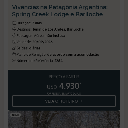
Vivências na Patagônia Argentina:
Spring Creek Lodge e Bariloche
Duração
:
7 dias
Destinos
:
Junin de Los Andes, Bariloche
Passagem Aérea
:
não inclusa
Validade
:
30/09/2026
Saídas
:
diárias
Plano de Refeição
:
de acordo com a acomodação
Número de Referência
:
2264
PREÇO A PARTIR
4.930
*
USD
POR PESSOA, EM APTO DUPLO
VEJA O ROTEIRO
NOVO