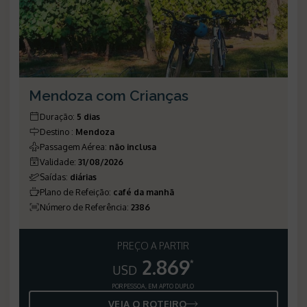
Mendoza com Crianças
Duração
:
5 dias
Destino
:
Mendoza
Passagem Aérea
:
não inclusa
Validade
:
31/08/2026
Saídas
:
diárias
Plano de Refeição
:
café da manhã
Número de Referência
:
2386
PREÇO A PARTIR
2.869
*
USD
POR PESSOA, EM APTO DUPLO
VEJA O ROTEIRO