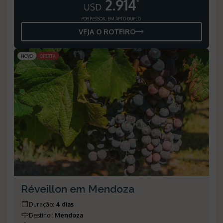
2.914
*
USD
POR PESSOA, EM APTO DUPLO
VEJA O ROTEIRO
NOVO
OFERTA
Réveillon em Mendoza
Duração
:
4 dias
Destino
:
Mendoza