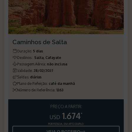
Caminhos de Salta
Duração
:
5 dias
Destinos
:
Salta, Cafayate
Passagem Aérea
:
não inclusa
Validade
:
28/02/2027
Saídas
:
diárias
Plano de Refeição
:
café da manhã
Número de Referência
:
1263
PREÇO A PARTIR
1.674
*
USD
POR PESSOA, EM APTO DUPLO
VEJA O ROTEIRO