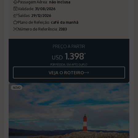
Passagem Aérea
:
não inclusa
Validade
:
31/08/2026
Saídas
:
29/12/2026
Plano de Refeição
:
café da manhã
Número de Referência
:
2383
PREÇO A PARTIR
1.398
*
USD
POR PESSOA, EM APTO DUPLO
VEJA O ROTEIRO
NOVO