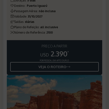
Duração
:
5 dias
Destino
:
Puerto Iguazú
Passagem Aérea
:
não inclusa
Validade
:
31/10/2027
Saídas
:
diárias
Plano de Refeição
:
all inclusive
Número de Referência
:
2100
PREÇO A PARTIR
2.390
*
USD
POR PESSOA, EM APTO DUPLO
VEJA O ROTEIRO