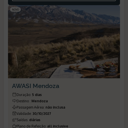
NOVO
AWASI Mendoza
Duração
:
5 dias
Destino
:
Mendoza
Passagem Aérea
:
não inclusa
Validade
:
30/10/2027
Saídas
:
diárias
Plano de Refeição
:
all inclusive