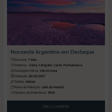
Noroeste Argentino em Destaque
Duração
:
7 dias
Destinos
:
Salta, Cafayate, Cachi, Purmamarca
Passagem Aérea
:
não inclusa
Validade
:
28/02/2027
Saídas
:
diárias
Plano de Refeição
:
café da manhã
Número de Referência
:
1904
PREÇO A PARTIR