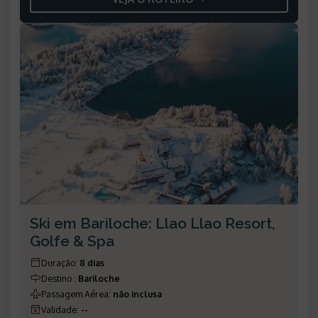
Ski em Bariloche: Llao Llao Resort,
Golfe & Spa
Duração
:
8 dias
Destino
:
Bariloche
Passagem Aérea
:
não inclusa
Validade
:
--