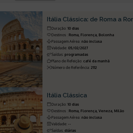
Itália Clássica: de Roma a R
Duração
:
10 dias
Destinos
:
Roma, Florença, Bolonha
Passagem Aérea
:
não inclusa
Validade
:
05/02/2027
Saídas
:
programadas
Plano de Refeição
:
café da manhã
Número de Referência
:
2112
Itália Clássica
Duração
:
10 dias
Destinos
:
Roma, Florença, Veneza, Milão
Passagem Aérea
:
não inclusa
Validade
:
--
Saídas
:
diárias