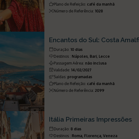
Plano de Refeição
:
café da manhã
Número de Referência
:
1028
Encantos do Sul: Costa Amalf
Duração
:
10 dias
Destinos
:
Nápoles, Bari, Lecce
Passagem Aérea
:
não inclusa
Validade
:
14/02/2027
Saídas
:
programadas
Plano de Refeição
:
café da manhã
Número de Referência
:
2099
Itália Primeiras Impressões
Duração
:
8 dias
Destinos
:
Roma, Florença, Veneza