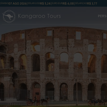
07 AGO 2026
R$
5,24
R$
6,08
R$
3,77
CÂMBIO
DÓLAR
(USD)
EURO (EUR)
DÓLAR
(CAD)
PERS