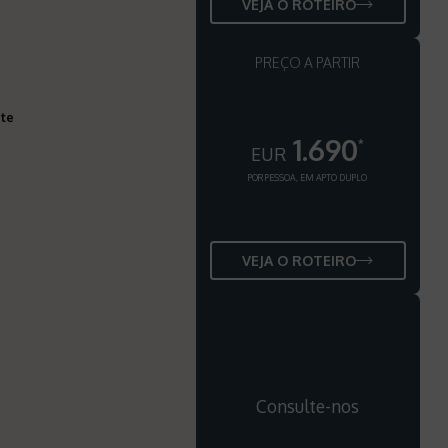
VEJA O ROTEIRO
PREÇO A PARTIR
nte
1.690
*
EUR
POR PESSOA, EM APTO DUPLO
VEJA O ROTEIRO
Consulte-nos