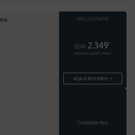
oma
PREÇO A PARTIR
2.349
*
EUR
POR PESSOA, EM APTO DUPLO
VEJA O ROTEIRO
Consulte-nos