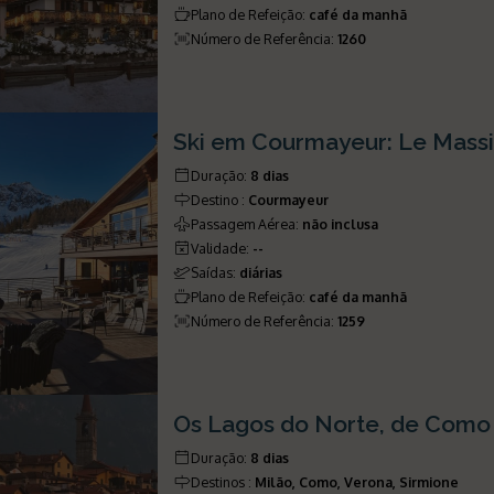
Plano de Refeição
:
café da manhã
Número de Referência
:
1260
Ski em Courmayeur: Le Mass
Duração
:
8 dias
Destino
:
Courmayeur
Passagem Aérea
:
não inclusa
Validade
:
--
Saídas
:
diárias
Plano de Refeição
:
café da manhã
Número de Referência
:
1259
Os Lagos do Norte, de Como
Duração
:
8 dias
Destinos
:
Milão, Como, Verona, Sirmione