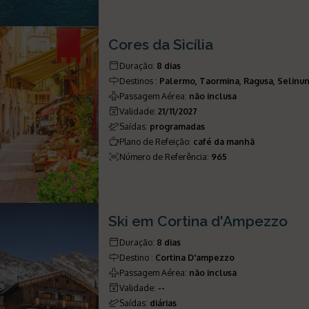
Cores da Sicília
Duração
:
8 dias
Destinos
:
Palermo, Taormina, Ragusa, Selinu
Passagem Aérea
:
não inclusa
Validade
:
21/11/2027
Saídas
:
programadas
Plano de Refeição
:
café da manhã
Número de Referência
:
965
Ski em Cortina d'Ampezzo
Duração
:
8 dias
Destino
:
Cortina D'ampezzo
Passagem Aérea
:
não inclusa
Validade
:
--
Saídas
:
diárias