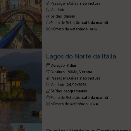
Passagem Aérea
:
não inclusa
Validade
:
--
Saídas
:
diárias
Plano de Refeição
:
café da manhã
Número de Referência
:
1467
Lagos do Norte da Itália
Duração
:
9 dias
Destinos
:
Milão, Verona
Passagem Aérea
:
não inclusa
Validade
:
24/10/2026
Saídas
:
programadas
Plano de Refeição
:
café da manhã
Número de Referência
:
2074