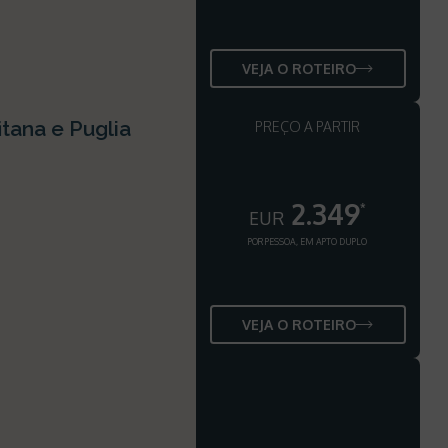
VEJA O ROTEIRO
itana e Puglia
PREÇO A PARTIR
2.349
*
EUR
POR PESSOA, EM APTO DUPLO
VEJA O ROTEIRO