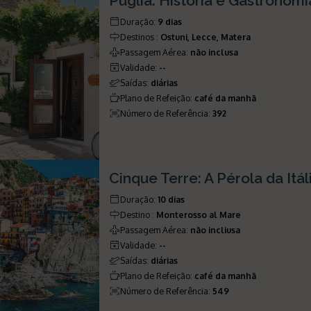
Puglia: História e Gastronomi
Duração
:
9 dias
Destinos
:
Ostuni, Lecce, Matera
Passagem Aérea
:
não inclusa
Validade
:
--
Saídas
:
diárias
Plano de Refeição
:
café da manhã
Número de Referência
:
392
Cinque Terre: A Pérola da Itál
Duração
:
10 dias
Destino
:
Monterosso al Mare
Passagem Aérea
:
não incliusa
Validade
:
--
Saídas
:
diárias
Plano de Refeição
:
café da manhã
Número de Referência
:
549