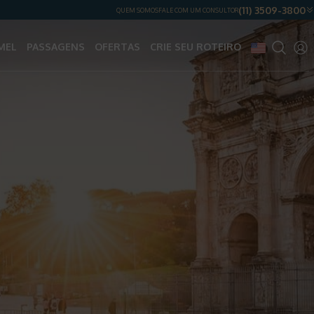
(11) 3509-3800
QUEM SOMOS
FALE COM UM CONSULTOR
MEL
PASSAGENS
OFERTAS
CRIE SEU ROTEIRO