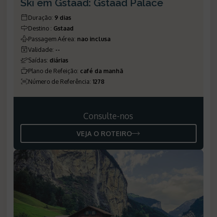
Ski em Gstaad: Gstaad Palace
Duração
:
9 dias
Destino
:
Gstaad
Passagem Aérea
:
nao inclusa
Validade
:
--
Saídas
:
diárias
Plano de Refeição
:
café da manhã
Número de Referência
:
1278
Consulte-nos
VEJA O ROTEIRO