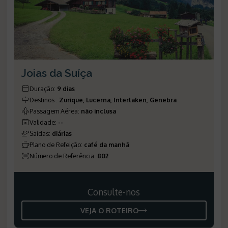
Joias da Suíça
Duração
:
9 dias
Destinos
:
Zurique, Lucerna, Interlaken, Genebra
Passagem Aérea
:
não inclusa
Validade
:
--
Saídas
:
diárias
Plano de Refeição
:
café da manhã
Número de Referência
:
802
Consulte-nos
VEJA O ROTEIRO