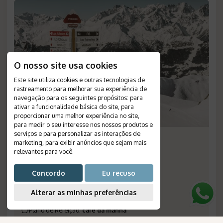
O nosso site usa cookies
Este site utiliza cookies e outras tecnologias de
rastreamento para melhorar sua experiência de
navegação para os seguintes propósitos:
para
ativar a funcionalidade básica do site
,
para
proporcionar uma melhor experiência no site
,
para medir o seu interesse nos nossos produtos e
serviços e para personalizar as interações de
Ski em Verbier: The Lodge
marketing
,
para exibir anúncios que sejam mais
relevantes para você
.
Duração
:
8 dias
Destino
:
Verbier
Concordo
Eu recuso
Passagem Aérea
:
não inclusa
Validade
:
--
Alterar as minhas preferências
Saídas
:
diárias
Plano de Refeição
:
café da manhã
Número de Referência
:
1439