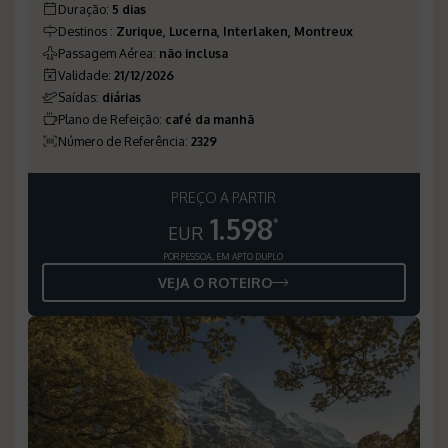
Duração
:
5 dias
Destinos
:
Zurique, Lucerna, Interlaken, Montreux
Passagem Aérea
:
não inclusa
Validade
:
21/12/2026
Saídas
:
diárias
Plano de Refeição
:
café da manhã
Número de Referência
:
2329
PREÇO A PARTIR
1.598
*
EUR
POR PESSOA, EM APTO DUPLO
VEJA O ROTEIRO