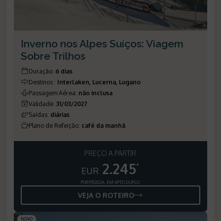
Inverno nos Alpes Suíços: Viagem
Sobre Trilhos
Duração
:
6 dias
Destinos
:
Interlaken, Lucerna, Lugano
Passagem Aérea
:
não inclusa
Validade
:
31/03/2027
Saídas
:
diárias
Plano de Refeição
:
café da manhã
PREÇO A PARTIR
2.245
*
EUR
POR PESSOA, EM APTO DUPLO
VEJA O ROTEIRO
NOVO