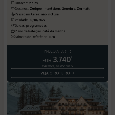
Duração
:
9 dias
Destinos
:
Zurique, Interlaken, Genebra, Zermatt
Passagem Aérea
:
não inclusa
Validade
:
10/10/2027
Saídas
:
programadas
Plano de Refeição
:
café da manhã
Número de Referência
:
1178
PREÇO A PARTIR
3.740
*
EUR
POR PESSOA, EM APTO DUPLO
VEJA O ROTEIRO