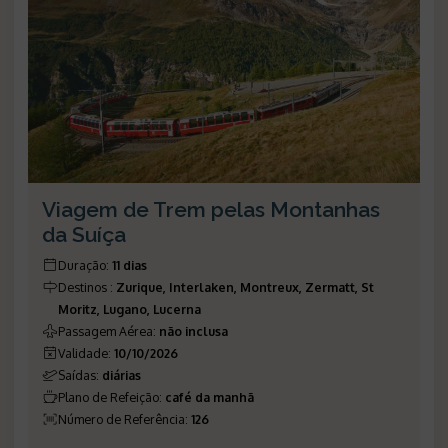
Viagem de Trem pelas Montanhas
da Suíça
Duração
:
11 dias
Destinos
:
Zurique, Interlaken, Montreux, Zermatt, St
Moritz, Lugano, Lucerna
Passagem Aérea
:
não inclusa
Validade
:
10/10/2026
Saídas
:
diárias
Plano de Refeição
:
café da manhã
Número de Referência
:
126