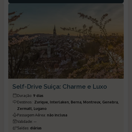
Self-Drive Suiça: Charme e Luxo
Duração
:
9 dias
Destinos
:
Zurique, Interlaken, Berna, Montreux, Genebra,
Zermatt, Lugano
Passagem Aérea
:
não inclusa
Validade
:
--
Saídas
:
diárias