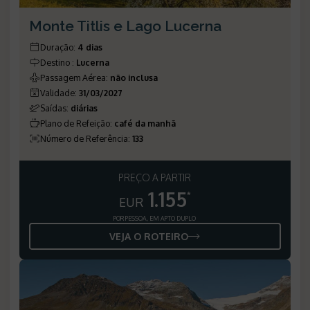
Monte Titlis e Lago Lucerna
Duração
:
4 dias
Destino
:
Lucerna
Passagem Aérea
:
não inclusa
Validade
:
31/03/2027
Saídas
:
diárias
Plano de Refeição
:
café da manhã
Número de Referência
:
133
PREÇO A PARTIR
1.155
*
EUR
POR PESSOA, EM APTO DUPLO
VEJA O ROTEIRO