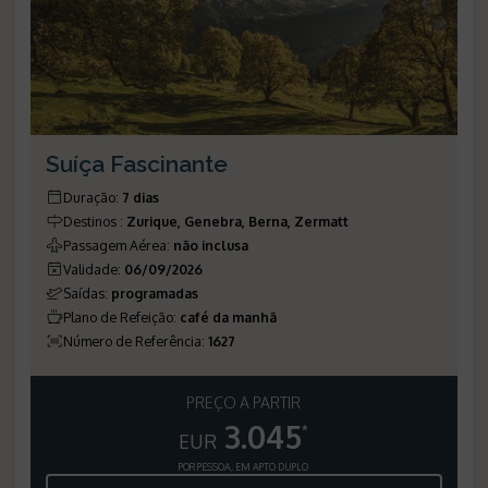
Suíça Fascinante
Duração
:
7 dias
Destinos
:
Zurique, Genebra, Berna, Zermatt
Passagem Aérea
:
não inclusa
Validade
:
06/09/2026
Saídas
:
programadas
Plano de Refeição
:
café da manhã
Número de Referência
:
1627
PREÇO A PARTIR
3.045
*
EUR
POR PESSOA, EM APTO DUPLO