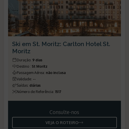
Ski em St. Moritz: Carlton Hotel St.
Moritz
Duração
:
9 dias
Destino
:
St Moritz
Passagem Aérea
:
não inclusa
Validade
:
--
Saídas
:
diárias
Número de Referência
:
1517
Consulte-nos
VEJA O ROTEIRO