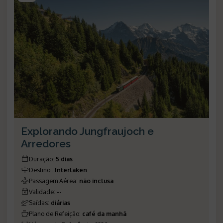
Explorando Jungfraujoch e
Arredores
Duração
:
5 dias
Destino
:
Interlaken
Passagem Aérea
:
não inclusa
Validade
:
--
Saídas
:
diárias
Plano de Refeição
:
café da manhã