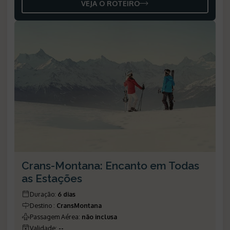
VEJA O ROTEIRO
Crans-Montana: Encanto em Todas
as Estações
Duração
:
6 dias
Destino
:
CransMontana
Passagem Aérea
:
não inclusa
Validade
:
--