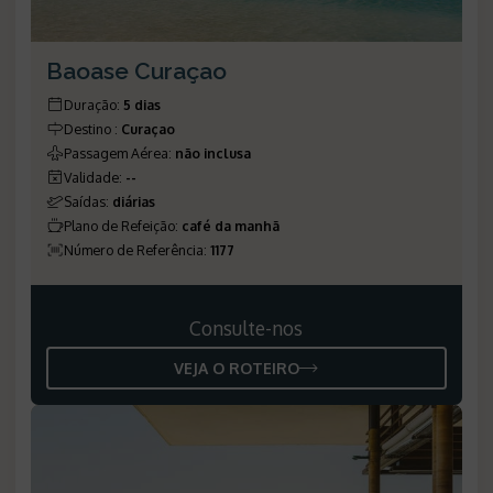
Baoase Curaçao
Duração
:
5 dias
Destino
:
Curaçao
Passagem Aérea
:
não inclusa
Validade
:
--
Saídas
:
diárias
Plano de Refeição
:
café da manhã
Número de Referência
:
1177
Consulte-nos
VEJA O ROTEIRO