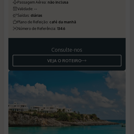
Passagem Aérea
:
não inclusa
Validade
:
--
Saídas
:
diárias
Plano de Refeição
:
café da manhã
Número de Referência
:
1346
Consulte-nos
VEJA O ROTEIRO