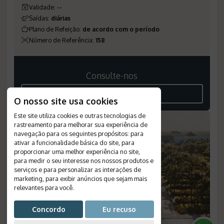
Validade
:
--
Saídas
:
diárias
Plano de Refeição
:
de acordo com o período
Número de Referência
:
158
Consulte-nos
VEJA O ROTEIRO
O nosso site usa cookies
Este site utiliza cookies e outras tecnologias de
rastreamento para melhorar sua experiência de
navegação para os seguintes propósitos:
para
ativar a funcionalidade básica do site
,
para
proporcionar uma melhor experiência no site
,
para medir o seu interesse nos nossos produtos e
serviços e para personalizar as interações de
marketing
,
para exibir anúncios que sejam mais
relevantes para você
.
Concordo
Eu recuso