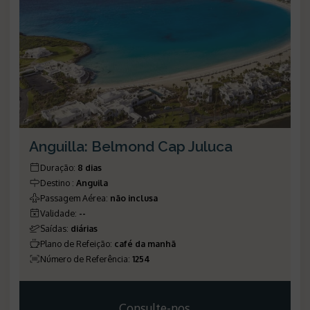
Anguilla: Belmond Cap Juluca
Duração
:
8 dias
Destino
:
Anguila
Passagem Aérea
:
não inclusa
Validade
:
--
Saídas
:
diárias
Plano de Refeição
:
café da manhã
Número de Referência
:
1254
Consulte-nos