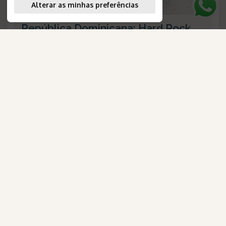
Alterar as minhas preferências
República Dominicana: Hard Rock
Hotel Casino Punta Cana
Duração
:
8 dias
AmaWaterways
Destino
:
Punta Cana
Passagem Aérea
:
não inclusa
para Brasileiros
Validade
:
--
Saídas
:
diárias
Plano de Refeição
:
all inclusive
Número de Referência
:
1500
Consulte-nos
VEJA O ROTEIRO
Confira os detalhes desta oportunidade exclusiva.