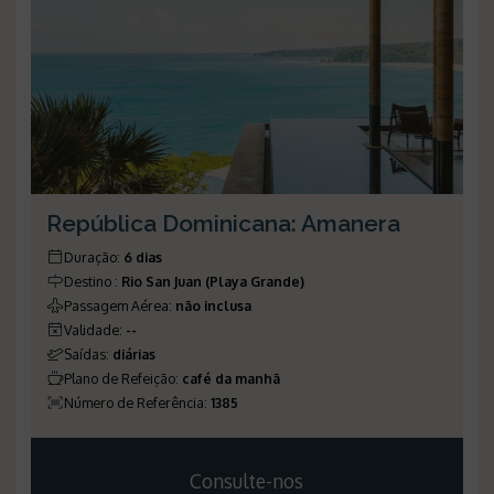
República Dominicana: Amanera
Duração
:
6 dias
Destino
:
Rio San Juan (Playa Grande)
Passagem Aérea
:
não inclusa
Validade
:
--
Saídas
:
diárias
Plano de Refeição
:
café da manhã
Número de Referência
:
1385
Consulte-nos