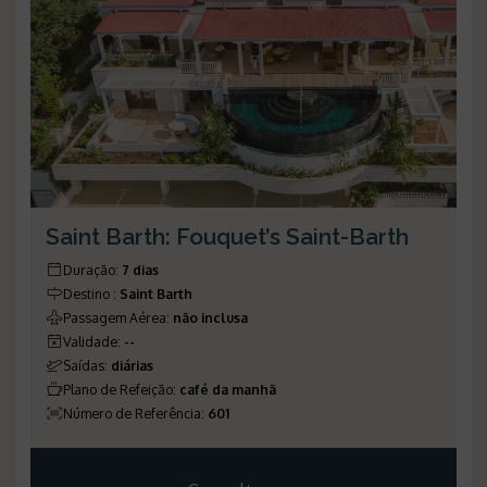
Saint Barth: Fouquet’s Saint-Barth
Duração
:
7 dias
Destino
:
Saint Barth
Passagem Aérea
:
não inclusa
Validade
:
--
Saídas
:
diárias
Plano de Refeição
:
café da manhã
Número de Referência
:
601