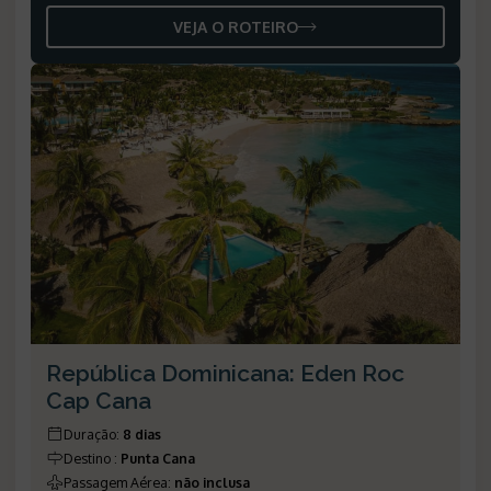
VEJA O ROTEIRO
República Dominicana: Eden Roc
Cap Cana
Duração
:
8 dias
Destino
:
Punta Cana
Passagem Aérea
:
não inclusa