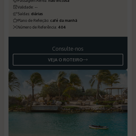
Passagem Aérea
:
não inclusa
Validade
:
--
Saídas
:
diárias
Plano de Refeição
:
café da manhã
Número de Referência
:
404
Consulte-nos
VEJA O ROTEIRO